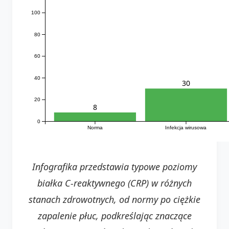
100
80
60
40
30
20
8
0
Norma
Infekcja wirusowa
Infografika przedstawia typowe poziomy
białka C-reaktywnego (CRP) w różnych
stanach zdrowotnych, od normy po ciężkie
zapalenie płuc, podkreślając znaczące