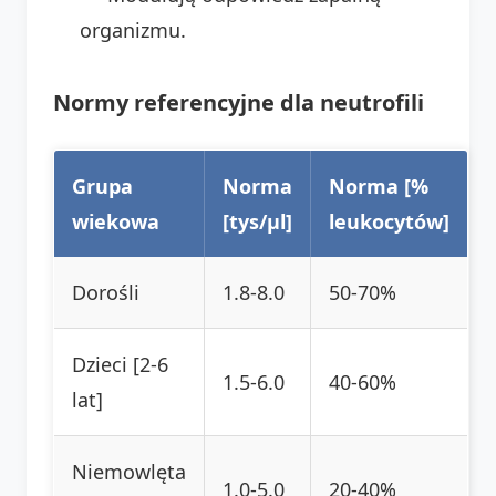
organizmu.
Normy referencyjne dla neutrofili
Grupa
Norma
Norma [%
wiekowa
[tys/µl]
leukocytów]
Dorośli
1.8-8.0
50-70%
Dzieci [2-6
1.5-6.0
40-60%
lat]
Niemowlęta
1.0-5.0
20-40%