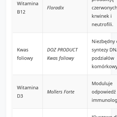
Witamina
Floradix
czerwonyc
B12
krwinek i
neutrofili.
Niezbędny 
Kwas
DOZ PRODUCT
syntezy DN
foliowy
Kwas foliowy
podziałów
komórkowy
Moduluje
Witamina
Mollers Forte
odpowiedź
D3
immunolog
Kluczowe d