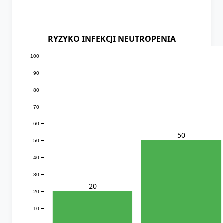
RYZYKO INFEKCJI NEUTROPENIA
100
90
80
70
60
50
50
40
30
20
20
10