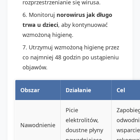
rozprzestrzenianie się wirusa.
Monitoruj
norowirus jak długo
trwa u dzieci
, aby kontynuować
wzmożoną higienę.
Utrzymuj wzmożoną higienę przez
co najmniej 48 godzin po ustąpieniu
objawów.
Obszar
Działanie
Cel
Picie
Zapobie
elektrolitów,
odwodni
Nawodnienie
doustne płyny
wsparcie
nawadniające
rekonwal