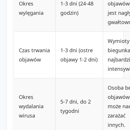
Okres
1-3 dni (24-48
objawów
wylęgania
godzin)
jest nagły
gwałtown
Wymioty 
Czas trwania
1-3 dni (ostre
biegunka
objawów
objawy 1-2 dni)
najbardzi
intensyw
Osoba b
Okres
objawów
5-7 dni, do 2
wydalania
może na
tygodni
wirusa
zarażać
innych.