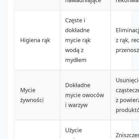
Częste i
dokładne
Eliminac
Higiena rąk
mycie rąk
z rąk, re
wodą z
przenosz
mydłem
Usunięci
Dokładne
Mycie
cząstecz
mycie owoców
żywności
z powier
i warzyw
produkt
Użycie
Zniszcze