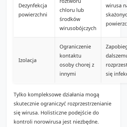
roztworu
Dezynfekcja
wirusa n
chloru lub
powierzchni
skażony
środków
powierz
wirusobójczych
Ograniczenie
Zapobie
kontaktu
dalszem
Izolacja
osoby chorej z
rozprzes
innymi
się infekc
Tylko kompleksowe działania mogą
skutecznie ograniczyć rozprzestrzenianie
się wirusa. Holisticzne podejście do
kontroli norowirusa jest niezbędne.