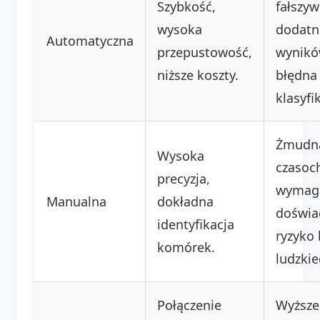
Szybkość,
fałszyw
wysoka
dodatn
Automatyczna
przepustowość,
wynikó
niższe koszty.
błędna
klasyfi
Żmudn
Wysoka
czasoc
precyzja,
wymag
Manualna
dokładna
doświa
identyfikacja
ryzyko
komórek.
ludzkie
Połączenie
Wyższe 