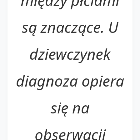
między płciami
są znaczące. U
dziewczynek
diagnoza opiera
się na
obserwacji