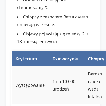
chromosomy
X
.
Chłopcy z zespołem Retta często
umierają wcześnie.
Objawy pojawiają się między 6. a
18. miesiącem życia.
Kryterium
Dziewczynki
Chłopcy
Bardzo
1 na 10 000
rzadko,
Występowanie
urodzeń
wada
letalna