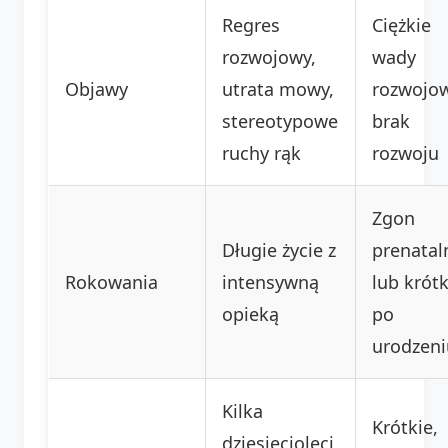
Regres
Ciężkie
rozwojowy,
wady
Objawy
utrata mowy,
rozwojo
stereotypowe
brak
ruchy rąk
rozwoju
Zgon
Długie życie z
prenatal
Rokowania
intensywną
lub krót
opieką
po
urodzeni
Kilka
Krótkie,
dziesięcioleci